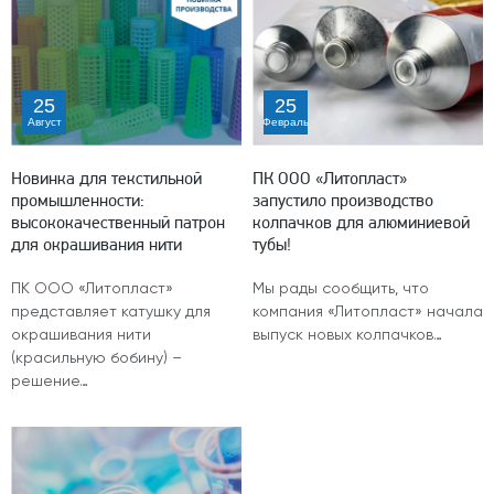
25
25
Август
Февраль
Новинка для текстильной
ПК ООО «Литопласт»
промышленности:
запустило производство
высококачественный патрон
колпачков для алюминиевой
для окрашивания нити
тубы!
ПК ООО «Литопласт»
Мы рады сообщить, что
представляет катушку для
компания «Литопласт» начала
окрашивания нити
выпуск новых колпачков…
(красильную бобину) –
решение…