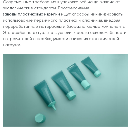
Современные требования к упаковке всё чаще включают
экологические стандарты. Прогрессивные
заводы пластиковых изделий
ищут способы минимизировать
использование первичного пластика и алюминия, внедряя
переработанные материалы и биоразлагаемые компоненты.
Это особенно актуально в условиях роста осведомлённости
потребителей о необходимости снижения экологической
нагрузки.