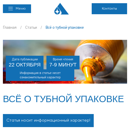
Меню
Контакты
Главная
/
Статьи
/
Всё о тубной упаковке
Дата публикации
Время чтения
22 ОКТЯБРЯ
7-9 МИНУТ
Информация в статье несет
ознакомительный характер
ВСЁ О ТУБНОЙ УПАКОВКЕ
Статья носит информационный характер!