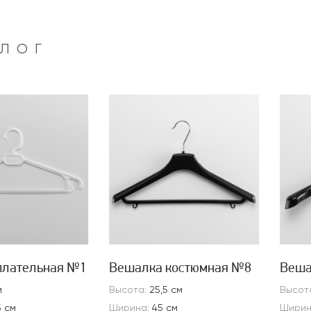
АЛОГ
плательная №1
Вешалка костюмная №8
Веша
м
Высота:
25,5 см
Высот
5 см
Ширина:
45 см
Ширин