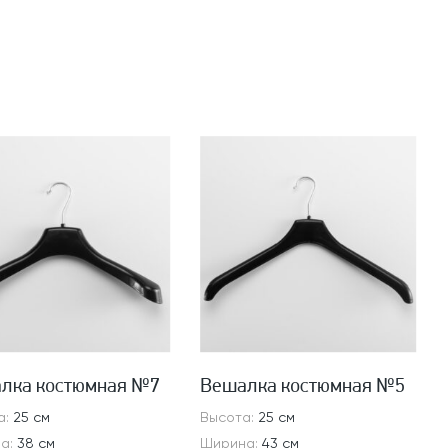
лка костюмная №7
Вешалка костюмная №5
а:
25 см
Высота:
25 см
а:
38 см
Ширина:
43 см