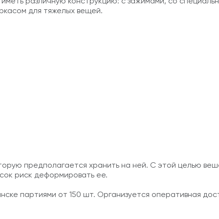
 иметь различную конструкцию: с зажимами, со специаль
ркасом для тяжелых вещей.
орую предполагается хранить на ней. С этой целью веш
сок риск деформировать ее.
нске партиями от 150 шт. Организуется оперативная дост