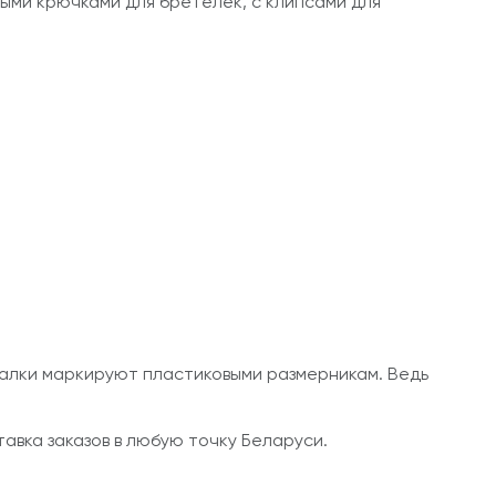
ными крючками для бретелек, с клипсами для
алки маркируют пластиковыми размерникам. Ведь
авка заказов в любую точку Беларуси.