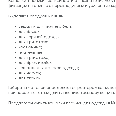
Вешалки-плечики в зависимости от назначения могут
фиксации штанин, с с перекладинами и усиленным ка
Выделяют следующие виды:
вешалки для нижнего белья
;
для блузок;
для верхней одежды;
для трикотажа;
костюмные;
плательные;
для трикотажа;
для брюк и юбок;
вешалки для детской одежды
;
для носков;
для тканей.
Габариты моделей определяются размером вещи, кот
при несоответствии длины плечиков размеру вещи вы
Предлагаем купить вешалки плечики для одежды в Ми