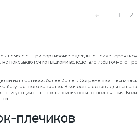
1
2
ары помогают при сортировке одежды, а также гарантир
 не покрываются катышками вследствие избыточного трен
елий из пластмасс более 30 лет. Современная техничес
ю безупречного качества. В качестве основы для вешало
конфигурации вешалок в зависимости от назначения. Воз
ати.
ок-плечиков