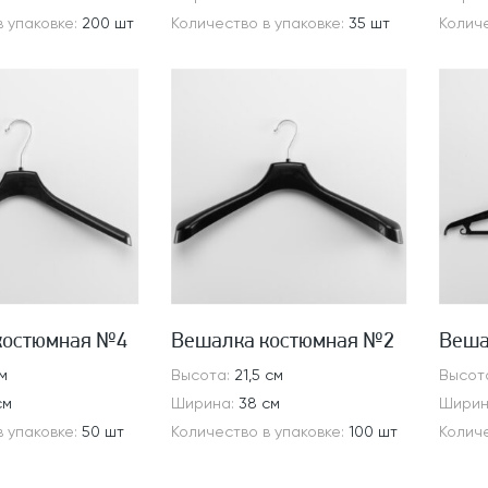
в упаковке:
200 шт
Количество в упаковке:
35 шт
Количе
костюмная №4
Вешалка костюмная №2
Веша
м
Высота:
21,5 см
Высот
см
Ширина:
38 см
Ширин
в упаковке:
50 шт
Количество в упаковке:
100 шт
Количе