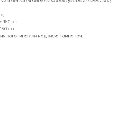
ый и белый (
возможна любая цветовая гамма под
л;
: 150 шт.
150 шт.
ия логотипа или надписи: тампопеч.