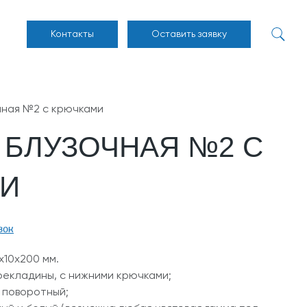
Контакты
Оставить заявку
чная №2 с крючками
 БЛУЗОЧНАЯ №2 С
И
зок
х10х200 мм.
рекладины, с нижними крючками;
 поворотный;