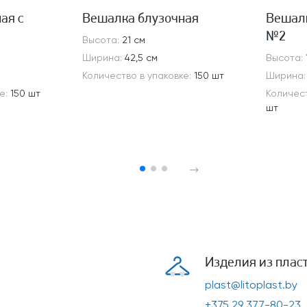
ая с
Вешалка блузочная
Вешалк
№2
Высота:
21 см
Ширина:
42,5 см
Высота:
Количество в упаковке:
150 шт
Ширина
ке:
150 шт
Количест
шт
Изделия из плас
plast@litoplast.by
+375 29 377-80-23