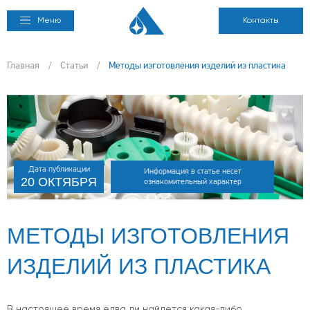
Меню
Контакты
Главная
/
Статьи
/
Методы изготовления изделий из пластика
Дата публикации
Информация в статье несет
20 ОКТЯБРЯ
ознакомительный характер
МЕТОДЫ ИЗГОТОВЛЕНИЯ
ИЗДЕЛИЙ ИЗ ПЛАСТИКА
В настоящее время едва ли найдется какая-либо