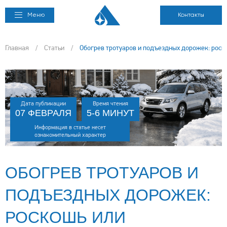
Меню
Контакты
Главная
/
Статьи
/
Обогрев тротуаров и подъездных дорожек: роск
Дата публикации
Время чтения
07 ФЕВРАЛЯ
5-6 МИНУТ
Информация в статье несет
ознакомительный характер
ОБОГРЕВ ТРОТУАРОВ И
ПОДЪЕЗДНЫХ ДОРОЖЕК:
РОСКОШЬ ИЛИ