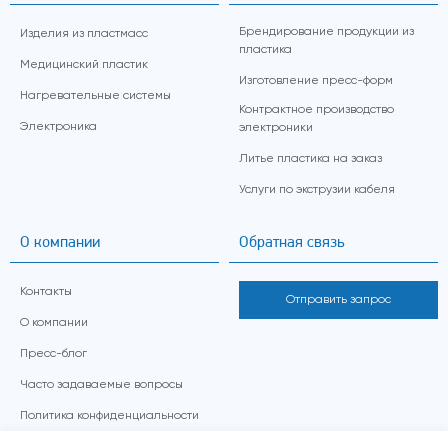
Брендирование продукции из
Изделия из пластмасс
пластика
Медицинский пластик
Изготовление пресс-форм
Нагревательные системы
Контрактное производство
Электроника
электроники
Литье пластика на заказ
Услуги по экструзии кабеля
О компании
Обратная связь
Контакты
Отправить запрос
О компании
Пресс-блог
Часто задаваемые вопросы
Политика конфиденциальности
Обработка персональных данных