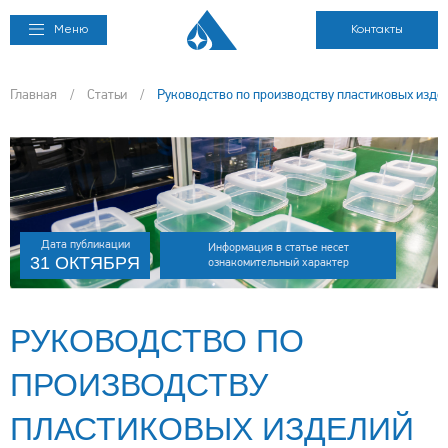
Меню
Контакты
Главная
/
Статьи
/
Руководство по производству пластиковых изде
Дата публикации
Информация в статье несет
31 ОКТЯБРЯ
ознакомительный характер
РУКОВОДСТВО ПО
ПРОИЗВОДСТВУ
ПЛАСТИКОВЫХ ИЗДЕЛИЙ