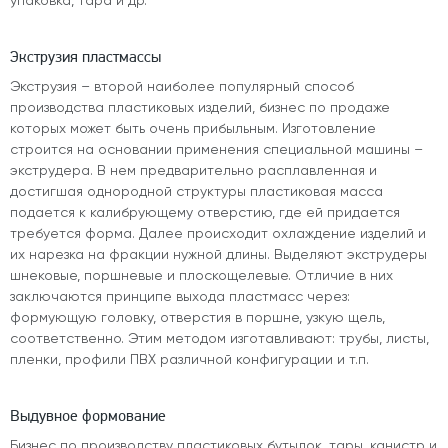
упаковка, тара и др.
Экструзия пластмассы
Экструзия – второй наиболее популярный способ
производства пластиковых изделий, бизнес по продаже
которых может быть очень прибыльным. Изготовление
строится на основании применения специальной машины –
экструдера. В нем предварительно расплавленная и
достигшая однородной структуры пластиковая масса
подается к калибрующему отверстию, где ей придается
требуется форма. Далее происходит охлаждение изделий и
их нарезка на фракции нужной длины. Выделяют экструдеры
шнековые, поршневые и плоскощелевые. Отличие в них
заключаются принципе выхода пластмасс через:
формующую головку, отверстия в поршне, узкую щель,
соответственно. Этим методом изготавливают: трубы, листы,
пленки, профили ПВХ различной конфигурации и т.п.
Выдувное формование
Бизнес по производству пластиковых бутылок, тары, канистр и