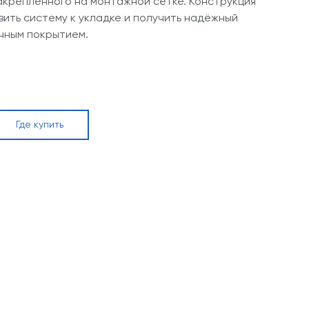
закреплённого на монтажной сетке. Конструкция
вить систему к укладке и получить надёжный
чным покрытием.
Где купить