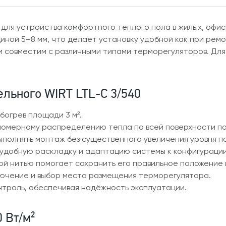
 для устройства комфортного тёплого пола в жилых, офи
иной 5–8 мм, что делает установку удобной как при ремо
 и совместим с различными типами терморегуляторов. Дл
ельного WIRT LTL-C 3/540
огрев площади 3 м².
вномерному распределению тепла по всей поверхности по
ыполнять монтаж без существенного увеличения уровня п
удобную раскладку и адаптацию системы к конфигураци
й нитью помогает сохранить его правильное положение в
ючение и выбор места размещения терморегулятора.
нтроль, обеспечивая надёжность эксплуатации.
 Вт/м²