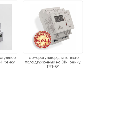
егулятор
Терморегулятор для теплого
IN-рейку
пола двухзонный на DIN-рейку.
ТРЛ-551