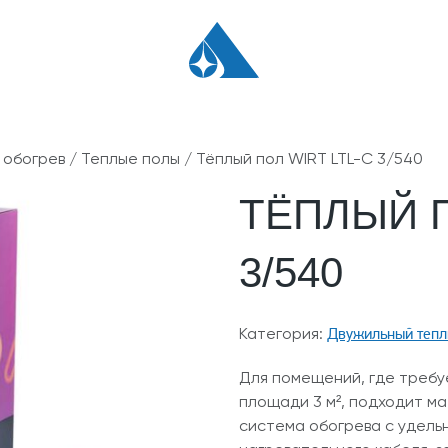
 обогрев
/
Теплые полы
/ Тёплый пол WIRT LTL-C 3/540
ТЁПЛЫЙ П
3/540
Двужильный тепл
Категория:
Для помещений, где требу
площади 3 м², подходит ма
система обогрева с удель