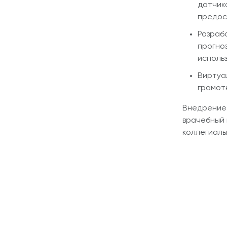
датчико
предос
Разраб
прогно
использ
Виртуа
грамот
Внедрение 
врачебный 
коллегиаль