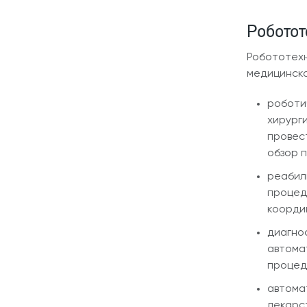
Роботот
Робототехн
медицинско
роботи
хирург
провес
обзор п
реабил
процед
коорди
диагно
автома
процед
автома
лекарс