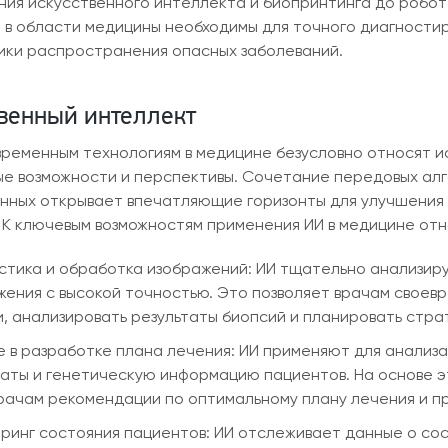
ния искусственного интеллекта и биопринтинга до робот
 в области медицины необходимы для точного диагности
ки распространения опасных заболеваний.
венный интеллект
временным технологиям в медицине безусловно относят и
е возможности и перспективы. Сочетание передовых алг
нных открывает впечатляющие горизонты для улучшения 
 К ключевым возможностям применения ИИ в медицине отн
стика и обработка изображений: ИИ тщательно анализируе
жения с высокой точностью. Это позволяет врачам своевр
и, анализировать результаты биопсий и планировать стра
е в разработке плана лечения: ИИ применяют для анализ
таты и генетическую информацию пациентов. На основе э
рачам рекомендации по оптимальному плану лечения и п
ринг состояния пациентов: ИИ отслеживает данные о сос