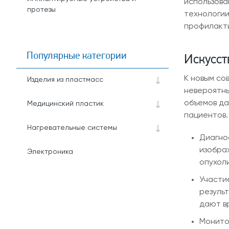
использова
протезы
технологии
профилакти
Популярные категории
Искусст
К новым со
Изделия из пластмасс
невероятны
объемов да
Медицинский пластик
пациентов.
Нагревательные системы
Диагно
изобра
Электроника
опухол
Участи
резуль
дают в
Монито