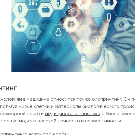
нтинг
хнологиям в медицине относится также биопринтинг. Он 
спользуя живые клетки и материалы биологического прои
трехмерной печати
медицинского пластика
с биологическ
фровые модели высокой точности и совместимости.
опринтинга включает в себя: