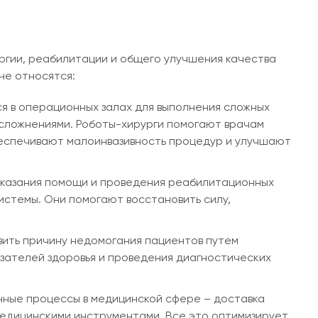
ргии, реабилитации и общего улучшения качества
не относятся:
я в операционных залах для выполнения сложных
сложнениями. Роботы-хирурги помогают врачам
еспечивают малоинвазивность процедур и улучшают
оказания помощи и проведения реабилитационных
стемы. Они помогают восстановить силу,
вить причину недомогания пациентов путем
азателей здоровья и проведения диагностических
нные процессы в медицинской сфере – доставка
медицинскими инструментами. Все это оптимизирует