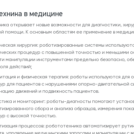
ехника в медицине
ика открывает новые возможности для диагностики, хиру
й помощи. К основным областям ее применение в медици
ческая хирургия: роботизированные системы используютс
ических процедур с повышенной точностью и меньшими о
ти манипуляции инструментами предельно безопасно, об
оля действий;
итация и физическая терапия: роботы используются для 
ур для пациентов с нарушениями опорно-двигательной си
нацию движений и подвижность пациентов.
стика и мониторинг: роботы-диагносты помогают устано
тизированного сбора и анализа образцов, измерения пок
ур с высокой точностью.
тизация процессов: робототехника автоматизирует рути
тв, управление медицинскими запасами и манипуляции с 