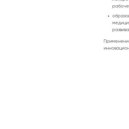
рабоче
образо
медици
развив
Применение
инновацион