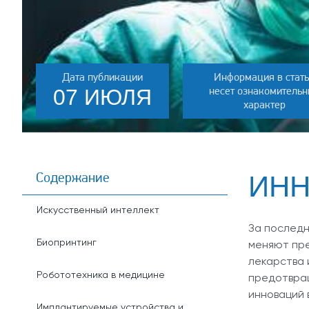
Дата публикации
Информация в стат
несет ознакомитель
07 ИЮЛЯ
характер
Содержание
ИНН
Искусственный интеллект
За последн
Биопринтинг
меняют пре
лекарства 
Робототехника в медицине
предотвращ
инноваций 
Имплантируемые устройства и