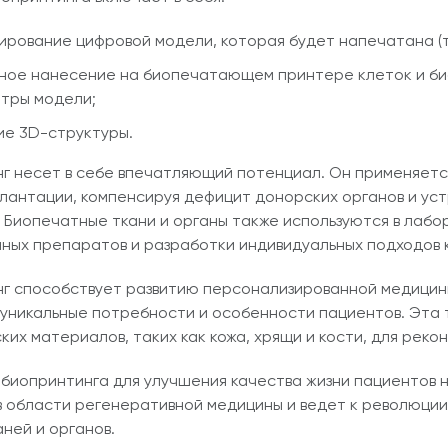
ирование цифровой модели, которая будет напечатана (тк
ное нанесение на биопечатающем принтере клеток и био
тры модели;
ие 3D-структуры.
г несет в себе впечатляющий потенциал. Он применяется
лантации, компенсируя дефицит донорских органов и уст
 Биопечатные ткани и органы также используются в лабо
ных препаратов и разработки индивидуальных подходов 
г способствует развитию персонализированной медицины,
уникальные потребности и особенности пациентов. Эта 
ких материалов, таких как кожа, хрящи и кости, для реко
биопринтинга для улучшения качества жизни пациентов 
в области регенеративной медицины и ведет к революции
аней и органов.