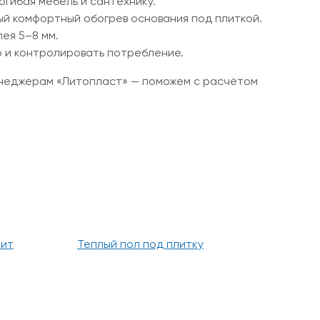
огибая мебель и сантехнику.
ый комфортный обогрев основания под плиткой.
ея 5–8 мм.
 и контролировать потребление.
енеджерам «Литопласт» — поможем с расчётом
нит
Теплый пол под плитку