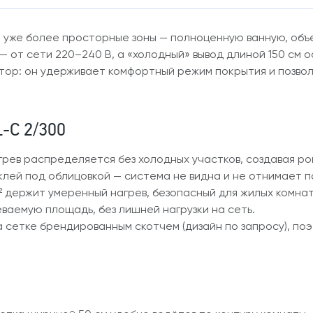
т уже более просторные зоны — полноценную ванную, объе
— от сети 220–240 В, а «холодный» вывод длиной 150 см 
ор: он удерживает комфортный режим покрытия и позволя
-C 2/300
грев распределяется без холодных участков, создавая ро
клей под облицовкой — система не видна и не отнимает 
 держит умеренный нагрев, безопасный для жилых комнат
ваемую площадь, без лишней нагрузки на сеть.
 сетке брендированным скотчем (дизайн по запросу), по