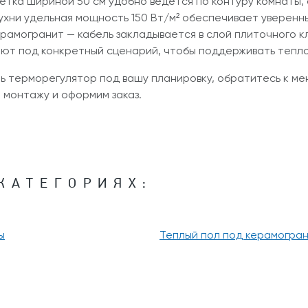
сетка шириной 50 см удобно ведётся по контуру комнаты, 
кухни удельная мощность 150 Вт/м² обеспечивает уверенн
ерамогранит — кабель закладывается в слой плиточного кл
т под конкретный сценарий, чтобы поддерживать тепло
ь терморегулятор под вашу планировку, обратитесь к м
 монтажу и оформим заказ.
КАТЕГОРИЯХ:
ы
Теплый пол под керамогра