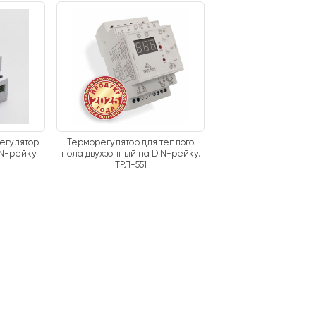
егулятор
Терморегулятор для теплого
IN-рейку
пола двухзонный на DIN-рейку.
ТРЛ-551