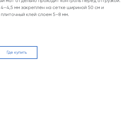
ый мат отдельно проходит контроль перед отгрузкой.
4–4,5 мм закреплён на сетке шириной 50 см и
 плиточный клей слоем 5–8 мм.
Где купить