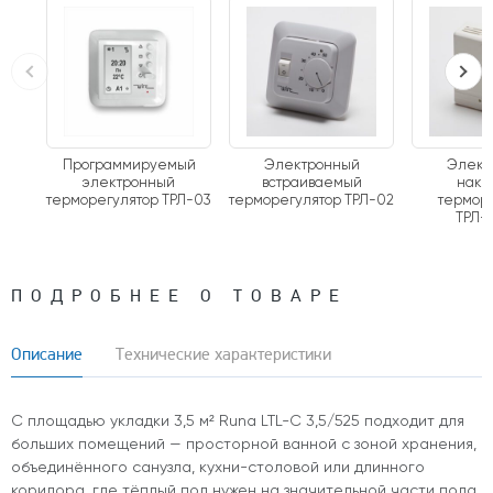
Программируемый
Электронный
Элект
электронный
встраиваемый
накл
терморегулятор ТРЛ-03
терморегулятор ТРЛ-02
термор
ТРЛ-0
ПОДРОБНЕЕ О ТОВАРЕ
Описание
Технические характеристики
С площадью укладки 3,5 м² Runa LTL-C 3,5/525 подходит для
больших помещений — просторной ванной с зоной хранения,
объединённого санузла, кухни-столовой или длинного
коридора, где тёплый пол нужен на значительной части пола.