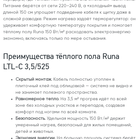
Питание берётся от сети 220–240 В, а «холодный» вывод
длиной 150 см упрощает подведение кабеля к щитку даже в
сложной разводке. Режим нагрева задаёт терморегулятор: он
удерживает комфортную температуру покрытия и помогает
тёплому полу Runa 150 Вт/м² расходовать электроэнергию
экономно, включаясь только по мере остывания.
Преимущества тёплого пола Runa
LTL-C 3,5/525
Скрытый монтаж.
Кабель полностью утоплен в
плиточный клей под облицовкой — система не видна и
не занимает полезного пространства.
Равномерное тепло.
На 3,5 м² прогрев идёт по всей
зоне без холодных участков и перепадов, создавая
комфорт под ногами по всей комнате.
Безопасность.
Удельная мощность 150 Вт/м² держит
умеренный нагрев, безопасный для жилых помещений,
детей и животных.
Экономия энергии.
На большую площадь система берёт